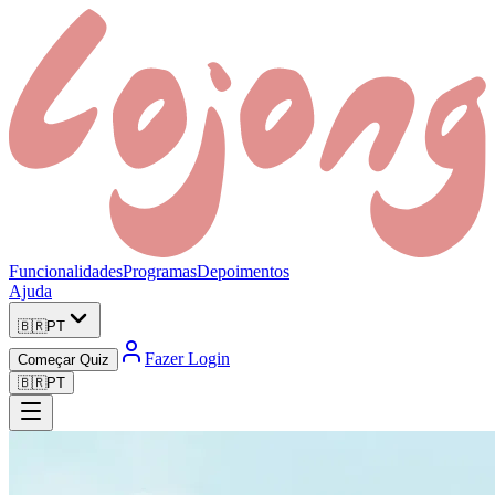
Funcionalidades
Programas
Depoimentos
Ajuda
🇧🇷
PT
Fazer Login
Começar Quiz
🇧🇷
PT