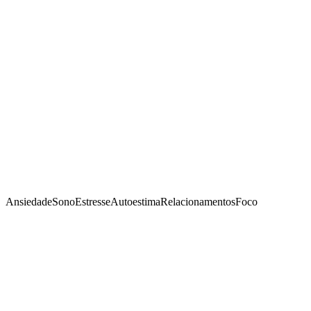
Ansiedade
Sono
Estresse
Autoestima
Relacionamentos
Foco