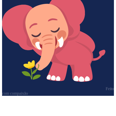
Feito
com compaixão