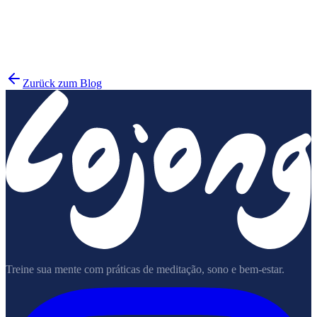
Mindful
Zurück zum Blog
Treine sua mente com práticas de meditação, sono e bem-estar.