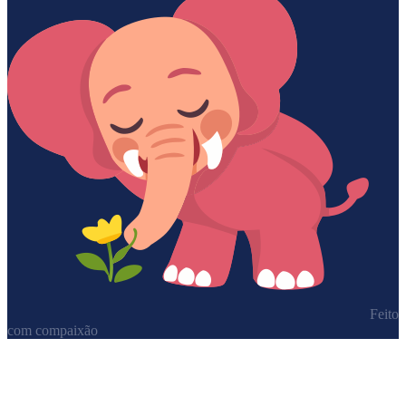
Feito
com compaixão