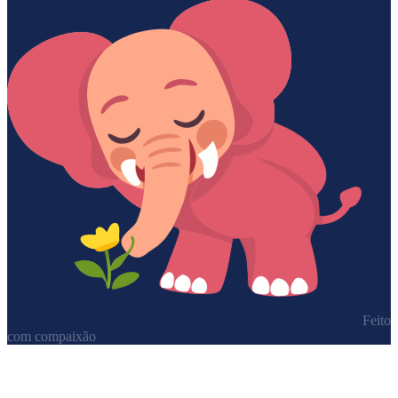
Feito
com compaixão