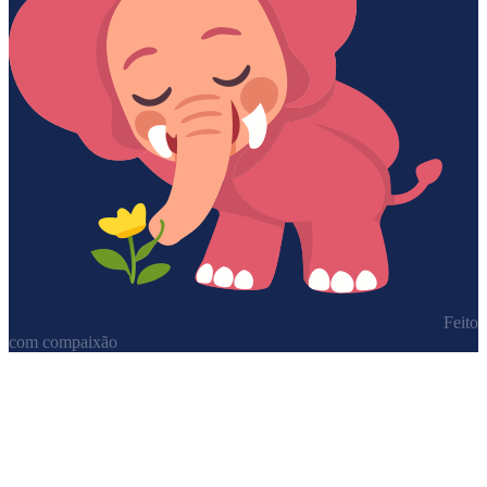
Feito
com compaixão