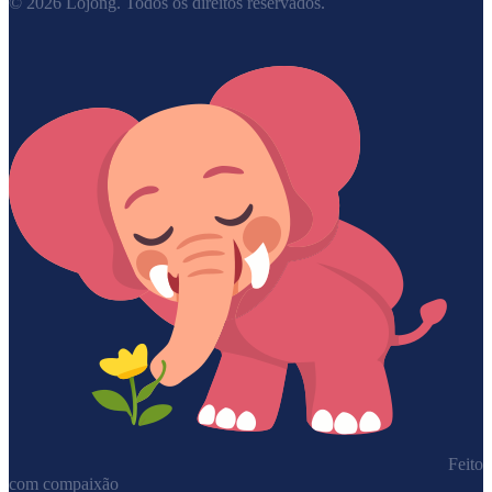
©
2026
Lojong.
Todos os direitos reservados.
Feito
com compaixão