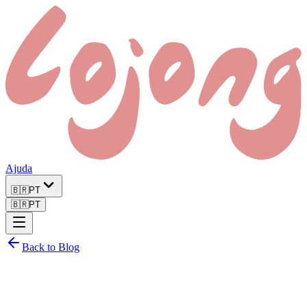
Ajuda
🇧🇷
PT
🇧🇷
PT
Back to Blog