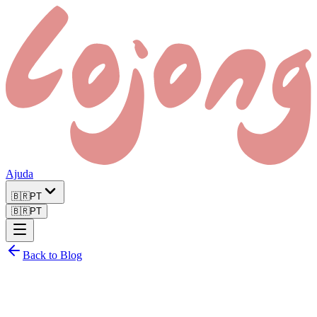
Ajuda
🇧🇷
PT
🇧🇷
PT
Back to Blog