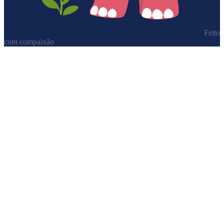
Feito
com compaixão