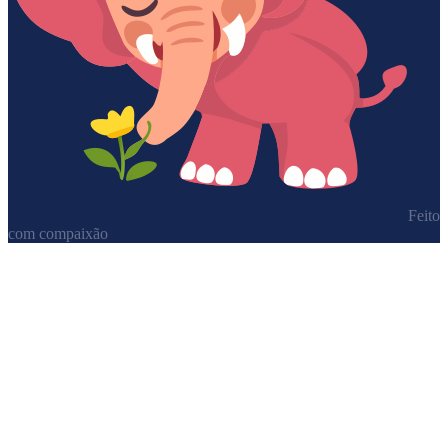
Feito
com compaixão