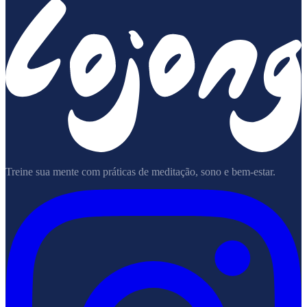
Treine sua mente com práticas de meditação, sono e bem-estar.