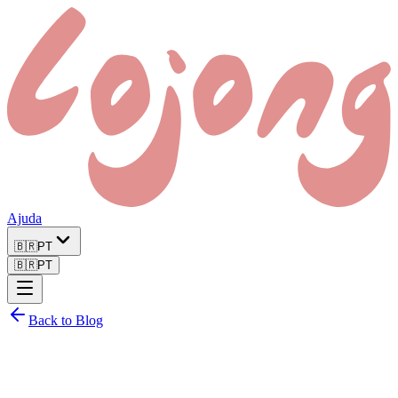
Ajuda
🇧🇷
PT
🇧🇷
PT
Back to Blog