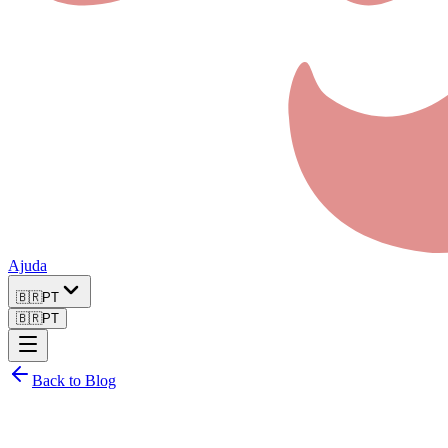
Ajuda
🇧🇷
PT
🇧🇷
PT
Back to Blog