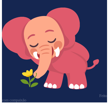
Feito
com compaixão