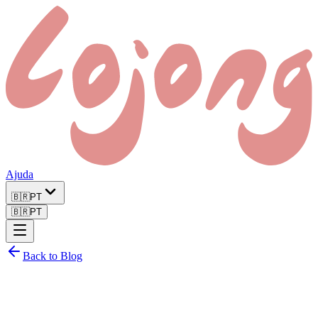
Ajuda
🇧🇷
PT
🇧🇷
PT
Back to Blog