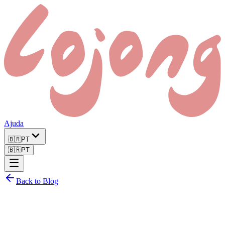
Ajuda
🇧🇷
PT
🇧🇷
PT
Back to Blog