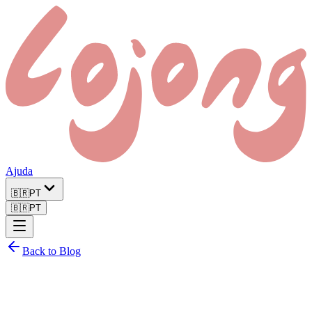
Ajuda
🇧🇷
PT
🇧🇷
PT
Back to Blog