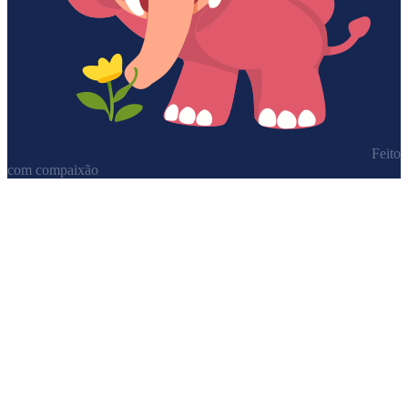
Feito
com compaixão