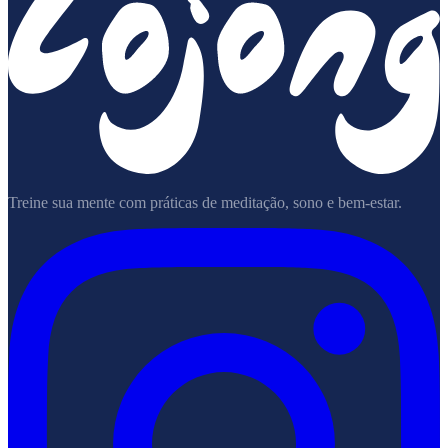
Treine sua mente com práticas de meditação, sono e bem-estar.