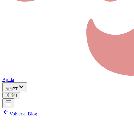
Ajuda
🇧🇷
PT
🇧🇷
PT
Volver al Blog