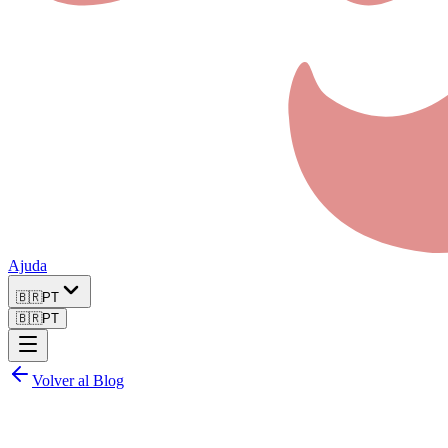
Ajuda
🇧🇷
PT
🇧🇷
PT
Volver al Blog