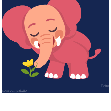
Feito
com compaixão