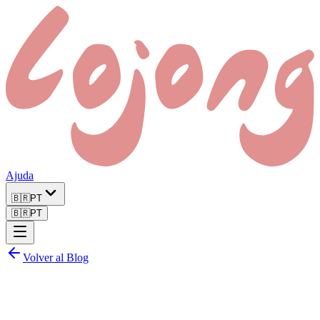
Ajuda
🇧🇷
PT
🇧🇷
PT
Volver al Blog