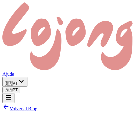
Ajuda
🇧🇷
PT
🇧🇷
PT
Volver al Blog