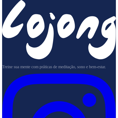
Treine sua mente com práticas de meditação, sono e bem-estar.