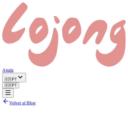
Ajuda
🇧🇷
PT
🇧🇷
PT
Volver al Blog