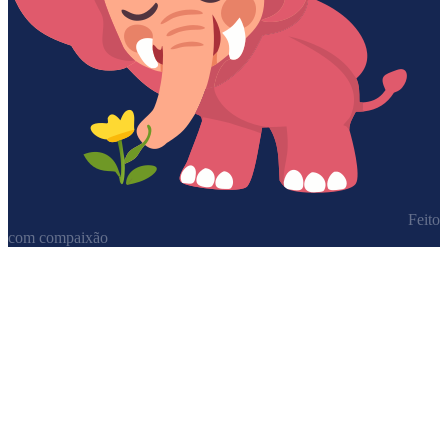
Feito
com compaixão