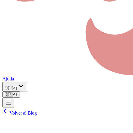
Ajuda
🇧🇷
PT
🇧🇷
PT
Volver al Blog