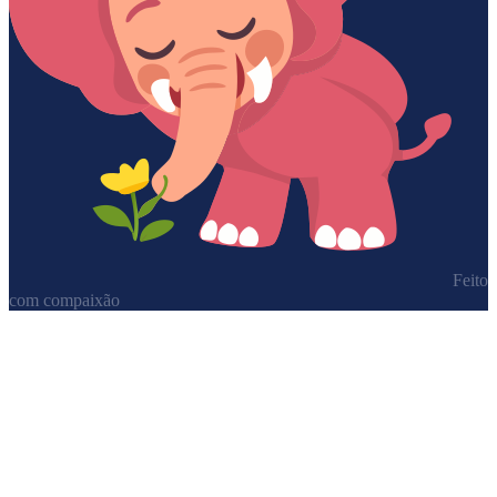
Feito
com compaixão