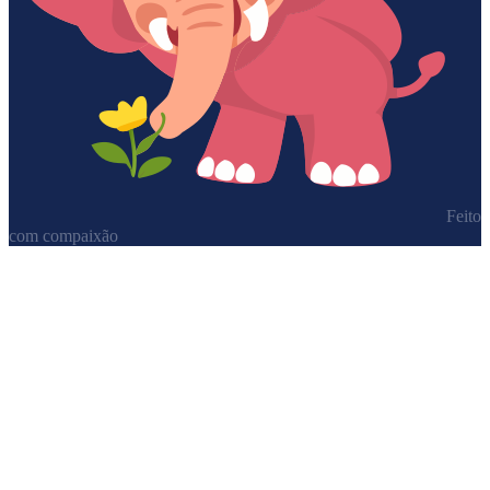
Feito
com compaixão