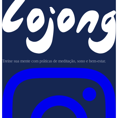
Treine sua mente com práticas de meditação, sono e bem-estar.