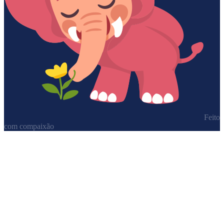
Feito
com compaixão