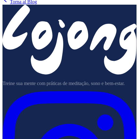
Torna al Blog
Treine sua mente com práticas de meditação, sono e bem-estar.