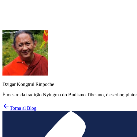
Mangala Shri Bhuti
Dzigar Kongtrul Rinpoche
É mestre da tradição Nyingma do Budismo Tibetano, é escritor, pint
Torna al Blog