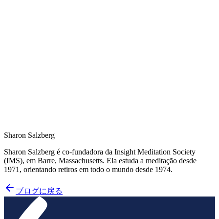
Mindful.org
上記で説明されているようなガイド実践は、Lojongアプ
リケーションの「プログラムCEB」の「感情的バラン
ス」モジュール、「パス」の段階7、および「その他の
瞑想」リストの「慈愛」というタイトルの下にありま
す。英語の「loving-kindness」という用語は、ポルトガ
ル語で「bondade amorosa」または「amor-bondade」と
して翻訳できます。
Sharon Salzberg
Sharon Salzberg é co-fundadora da Insight Meditation Society
(IMS), em Barre, Massachusetts. Ela estuda a meditação desde
1971, orientando retiros em todo o mundo desde 1974.
ブログに戻る