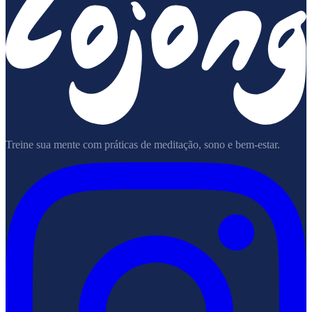
Treine sua mente com práticas de meditação, sono e bem-estar.