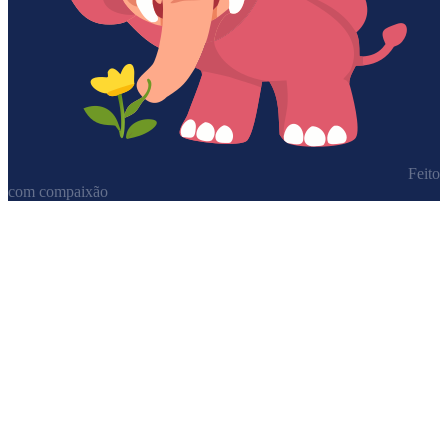
Feito
com compaixão