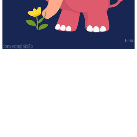
Feito
com compaixão