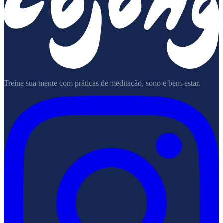
Treine sua mente com práticas de meditação, sono e bem-estar.