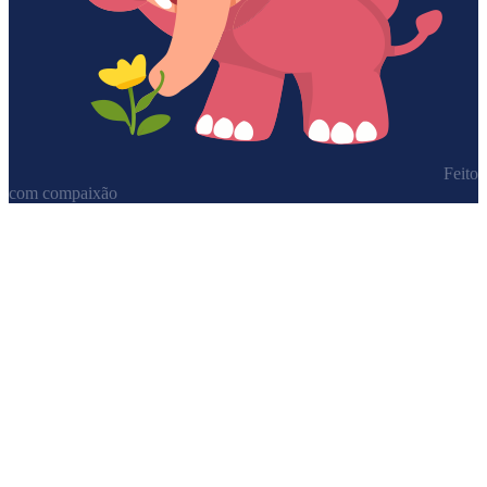
Feito
com compaixão