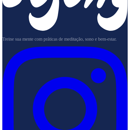
Treine sua mente com práticas de meditação, sono e bem-estar.