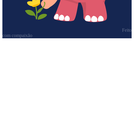
Feito
com compaixão