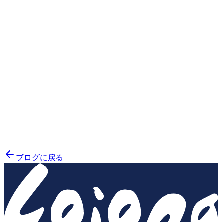
り小さくなります。それは堅いものではないからです。
1つのことに焦点を当てていないことについてです。し
ばらくすると、心は怒っている多くのことを均等に移動
するため、特定のことで怒る必要がなくなります。
焦点、集中を1つのポイントから多くの他のものに変え
ようとすることが非常に重要です。その後、慈悲深い心
を生成すれば、多くの利益と多くの肯定的なことがある
でしょう。
ブログに戻る