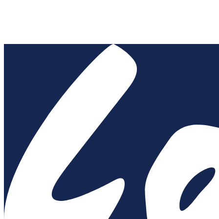
País (opcional)
Criar conta
Entrar