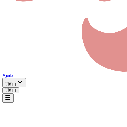
Ajuda
🇧🇷
PT
🇧🇷
PT