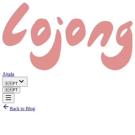
Ajuda
🇧🇷
PT
🇧🇷
PT
Back to Blog