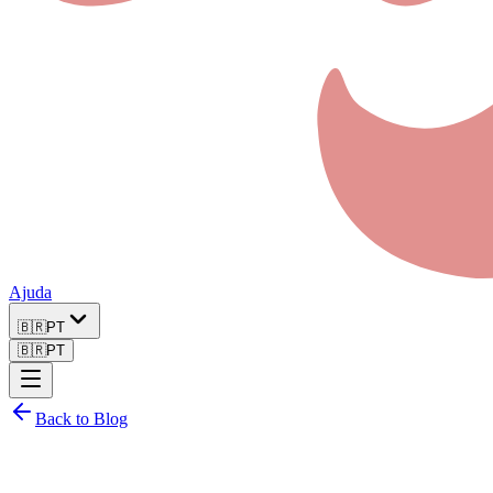
Ajuda
🇧🇷
PT
🇧🇷
PT
Back to Blog