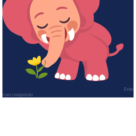
Feito
com compaixão