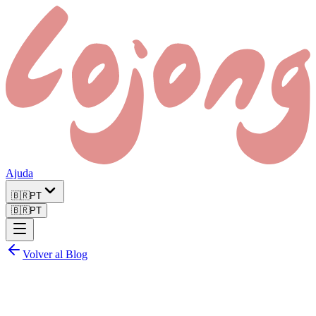
Ajuda
🇧🇷
PT
🇧🇷
PT
Volver al Blog