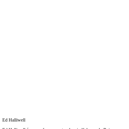
mindful.org
Ed Halliwell