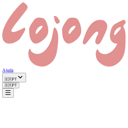
Ajuda
🇧🇷
PT
🇧🇷
PT