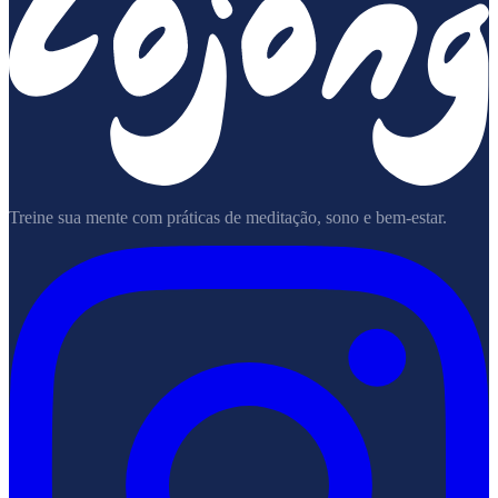
Treine sua mente com práticas de meditação, sono e bem-estar.