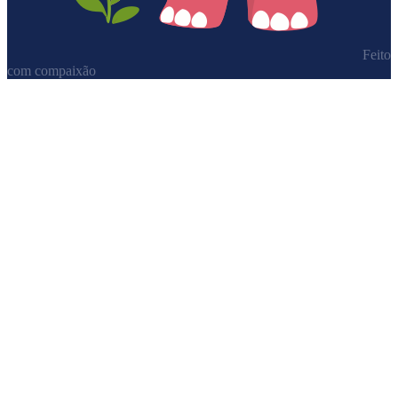
Feito
com compaixão