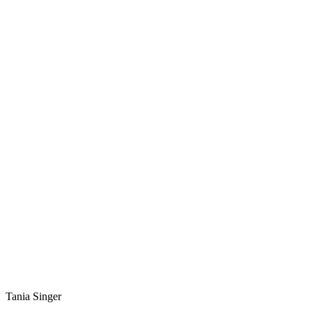
mindandlife.org
Tania Singer