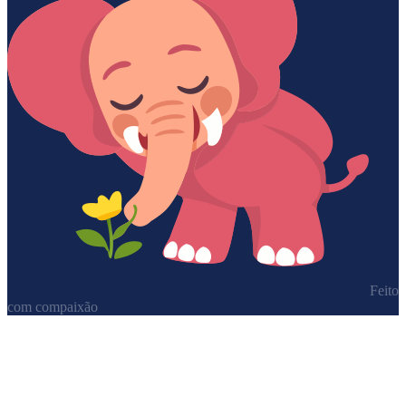
Feito
com compaixão