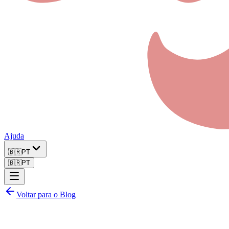
Ajuda
🇧🇷
PT
🇧🇷
PT
Voltar para o Blog