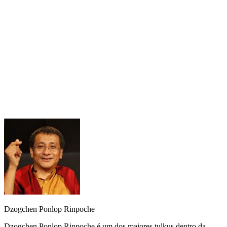
neste
link para o site da editora Lúcida Letra.
huffingtonpost.com
Dzogchen Ponlop Rinpoche
Dzogchen Ponlop Rinpoche é um dos maiores tulkus dentro da