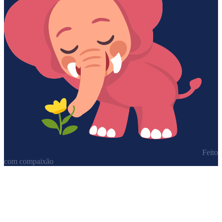
Feito
com compaixão