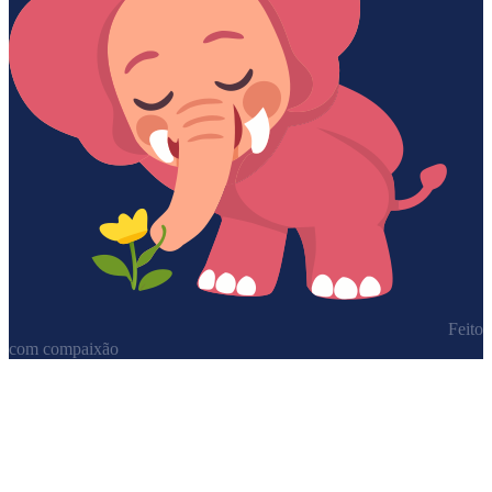
Feito
com compaixão