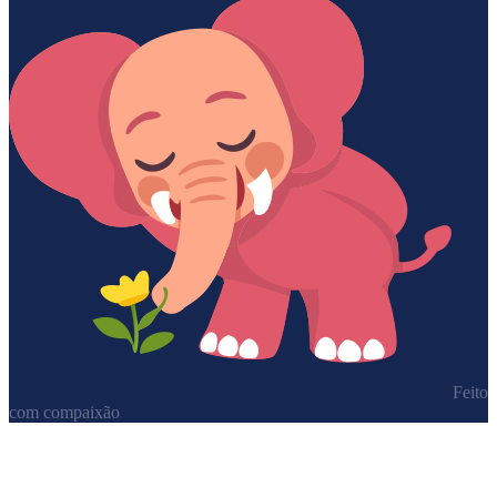
Feito
com compaixão