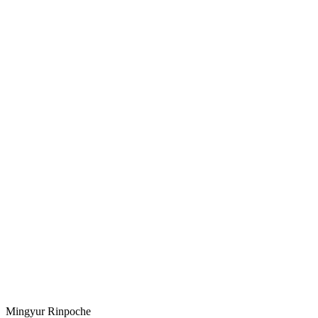
ミンギュル・リンポチェ著『生きる喜び。幸福の秘密を
発見する』からの抜粋。
Mingyur Rinpoche