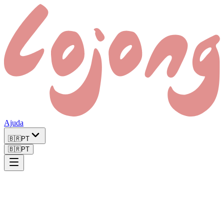
Ajuda
🇧🇷
PT
🇧🇷
PT