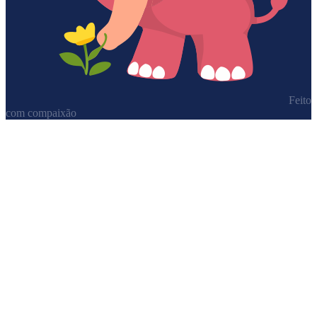
Feito
com compaixão