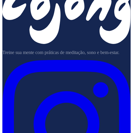
Treine sua mente com práticas de meditação, sono e bem-estar.