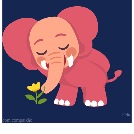
Feito
com compaixão