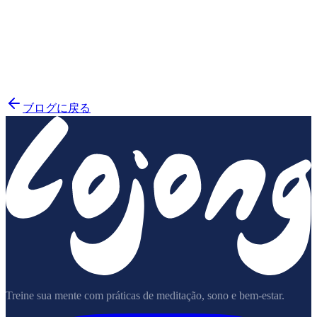
ブログに戻る
Treine sua mente com práticas de meditação, sono e bem-estar.