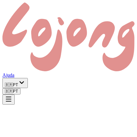
Ajuda
🇧🇷
PT
🇧🇷
PT